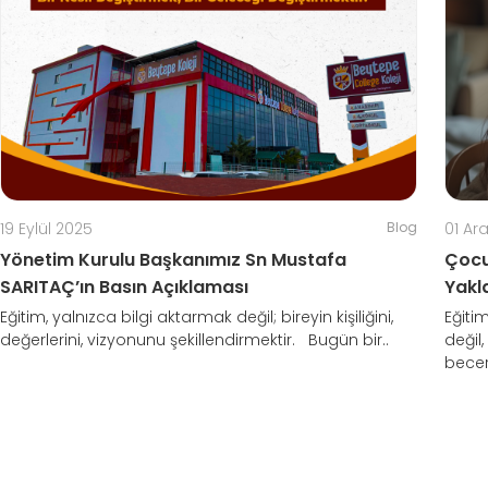
19 Eylül 2025
Blog
01 Ara
Yönetim Kurulu Başkanımız Sn Mustafa
Çocu
SARITAÇ’ın Basın Açıklaması
Yakl
Eğitim, yalnızca bilgi aktarmak değil; bireyin kişiliğini,
Eğiti
değerlerini, vizyonunu şekillendirmektir. Bugün bir..
değil
beceri