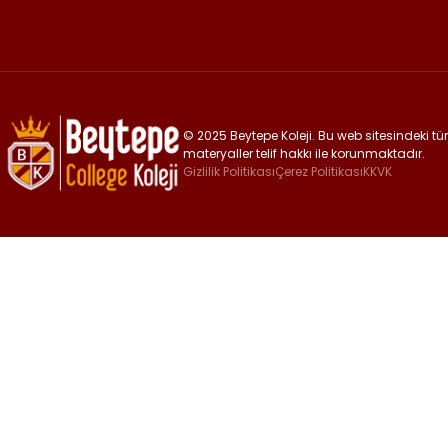
© 2025 Beytepe Koleji. Bu web sitesindeki tüm 
materyaller telif hakkı ile korunmaktadır.
Gizlilik Politikası
Çerez Politikası
KKVK