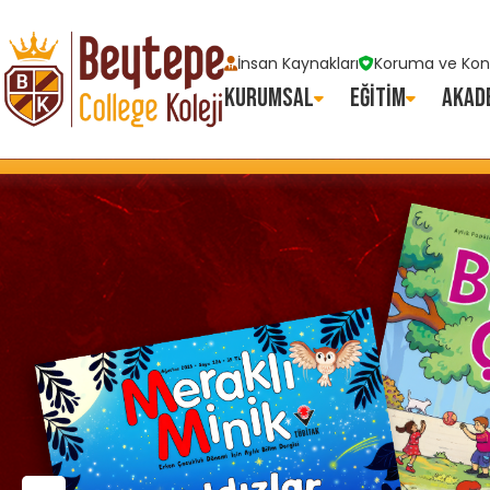
İnsan Kaynakları
Koruma ve Kont
KURUMSAL
EĞİTİM
AKAD